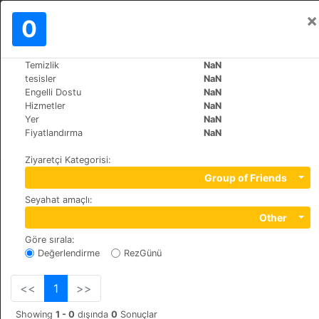
×
Oturum aç
0
TR
€
Temizlik
NaN
>
>
Dünya
Spain
Cadiz-Conil-de-la-Frontera
tesisler
NaN
Hotel Garbi Costa Luz
Engelli Dostu
NaN
Hizmetler
NaN
+34 972368931
Yer
NaN
Avda. 28 de Febrero, s/n, 11140
Fiyatlandırma
NaN
Ziyaretçi Kategorisi
:
Group of Friends
Seyahat amaçlı
:
Other
Göre sırala
:
Değerlendirme
RezGünü
<<
1
>>
Showing
1 - 0
dışında
0
Sonuçlar