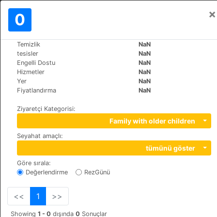
×
Oturum aç
0
TR
zł
Temizlik
NaN
>
>
Dünya
Switzerland
Stoos
tesisler
NaN
Seminar- und Wellnesshotel Stoos
Engelli Dostu
NaN
Hizmetler
NaN
Yer
NaN
+41 (0)41 817 44 44
Fiyatlandırma
NaN
Ringstrasse 10, 6433
Ziyaretçi Kategorisi
:
Family with older children
Seyahat amaçlı
:
tümünü göster
Göre sırala
:
Değerlendirme
RezGünü
<<
1
>>
Showing
1 - 0
dışında
0
Sonuçlar