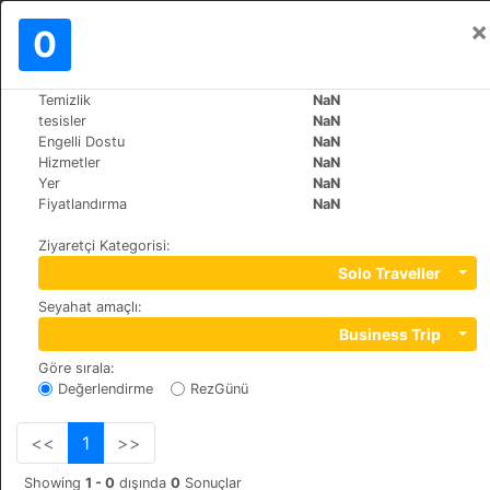
×
Oturum aç
0
TR
$
Temizlik
NaN
>
>
Dünya
Turkey
Fethiye
tesisler
NaN
Kabak Shiva Camp
Engelli Dostu
NaN
Hizmetler
NaN
Yer
NaN
kabak köyü no: 41, 48300
Fiyatlandırma
NaN
Ziyaretçi Kategorisi
:
Solo Traveller
Seyahat amaçlı
:
Business Trip
Göre sırala
:
Değerlendirme
RezGünü
<<
1
>>
Showing
1 - 0
dışında
0
Sonuçlar