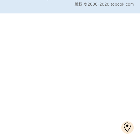
版权
©2000-2020 tobook.com