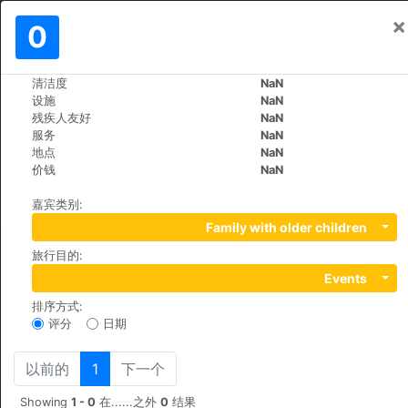
×
登入
0
ZH
kr
清洁度
NaN
>
>
世界
Dominican-Republic
Bayahibe
设施
NaN
Viva Wyndham Dominicus Palace
残疾人友好
NaN
服务
NaN
地点
NaN
+1 (1)8095626001
价钱
NaN
Bayahibe, La Romana, 00000
嘉宾类别
:
Family with older children
旅行目的
:
Events
排序方式
:
评分
日期
以前的
1
下一个
Showing
1 - 0
在......之外
0
结果