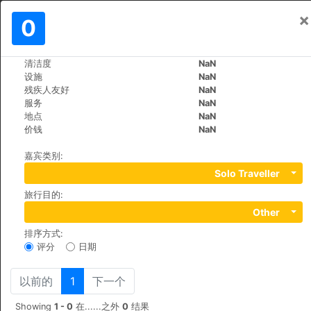
×
登入
0
ZH
kr
清洁度
NaN
>
>
世界
Dominican-Republic
Bayahibe
设施
NaN
Viva Wyndham Dominicus Palace
残疾人友好
NaN
服务
NaN
地点
NaN
+1 (1)8095626001
价钱
NaN
Bayahibe, La Romana, 00000
嘉宾类别
:
Solo Traveller
旅行目的
:
Other
排序方式
:
评分
日期
以前的
1
下一个
Showing
1 - 0
在......之外
0
结果