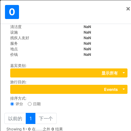
×
登入
0
ZH
£
清洁度
NaN
>
>
世界
France
Begadan
设施
NaN
Hotel Rollan De By
残疾人友好
NaN
服务
NaN
+33 (0)556412775
地点
NaN
3, Route Haut Condissas, 33340
价钱
NaN
嘉宾类别
:
显示所有
旅行目的
:
Events
排序方式
:
评分
日期
以前的
1
下一个
Showing
1 - 0
在......之外
0
结果