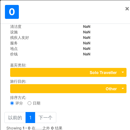
×
登入
0
ZH
£
清洁度
NaN
>
>
世界
France
Begadan
设施
NaN
Hotel Rollan De By
残疾人友好
NaN
服务
NaN
+33 (0)556412775
地点
NaN
3, Route Haut Condissas, 33340
价钱
NaN
嘉宾类别
:
Solo Traveller
旅行目的
:
Other
排序方式
:
评分
日期
以前的
1
下一个
Showing
1 - 0
在......之外
0
结果