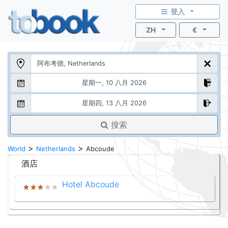
登入
ZH
€
搜索
>
>
World
Netherlands
Abcoude
酒店
Hotel Abcoude