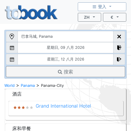
登入
ZH
€
搜索
>
>
World
Panama
Panama-City
酒店
Grand International Hotel
床和早餐