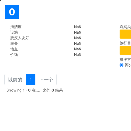
0
>
>
清洁度
NaN
嘉宾类
世界
Poland
Krakow
设施
NaN
Flats24
残疾人友好
NaN
旅行目
服务
NaN
ul.Sw. Filipa 23/3, 31-150
地点
NaN
价钱
NaN
排序方
评
以前的
1
下一个
Showing
1 - 0
在......之外
0
结果