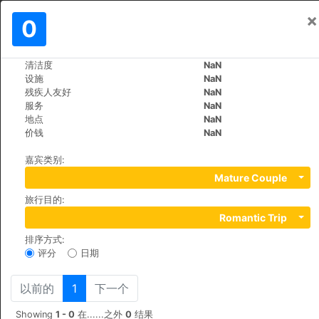
×
登入
0
ZH
€
清洁度
NaN
>
>
世界
Poland
Krakow
设施
NaN
Flats24
残疾人友好
NaN
服务
NaN
地点
NaN
ul.Sw. Filipa 23/3, 31-150
价钱
NaN
嘉宾类别
:
Mature Couple
旅行目的
:
Romantic Trip
排序方式
:
评分
日期
以前的
1
下一个
Showing
1 - 0
在......之外
0
结果