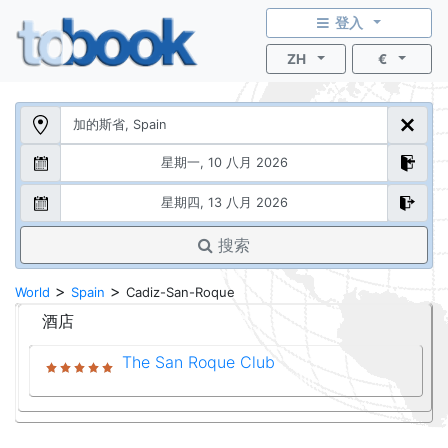
登入
ZH
€
搜索
>
>
World
Spain
Cadiz-San-Roque
酒店
The San Roque Club