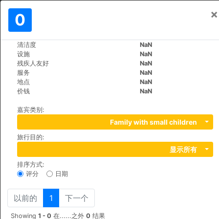
×
登入
0
ZH
R
清洁度
NaN
>
>
世界
Spain
Cruz-de-Tejeda
设施
NaN
Hotel Rural El Refugio
残疾人友好
NaN
服务
NaN
地点
NaN
Calle Cruz de Tejeda S/N, 35328
价钱
NaN
嘉宾类别
:
Family with small children
旅行目的
:
显示所有
排序方式
:
评分
日期
以前的
1
下一个
Showing
1 - 0
在......之外
0
结果