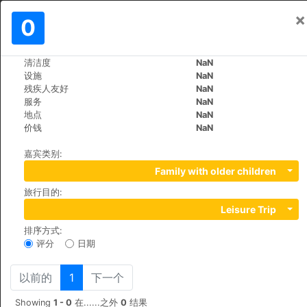
×
登入
0
ZH
R
清洁度
NaN
>
>
世界
Spain
Cruz-de-Tejeda
设施
NaN
Hotel Rural El Refugio
残疾人友好
NaN
服务
NaN
地点
NaN
Calle Cruz de Tejeda S/N, 35328
价钱
NaN
嘉宾类别
:
Family with older children
旅行目的
:
Leisure Trip
排序方式
:
评分
日期
以前的
1
下一个
Showing
1 - 0
在......之外
0
结果