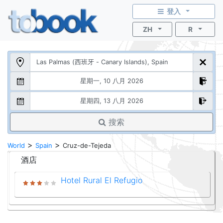
登入
ZH
R
搜索
>
>
World
Spain
Cruz-de-Tejeda
酒店
Hotel Rural El Refugio