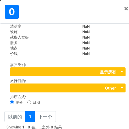
×
登入
0
ZH
€
清洁度
NaN
>
>
世界
Spain
Huelva-Cartaya
设施
NaN
Cartaya Garden Hotel & Spa
残疾人友好
NaN
服务
NaN
地点
NaN
+34 971888400
价钱
NaN
Pasaje de San Miguel de el Rompido, 04131, Cartaya
嘉宾类别
:
显示所有
旅行目的
:
Other
排序方式
:
评分
日期
以前的
1
下一个
Showing
1 - 0
在......之外
0
结果