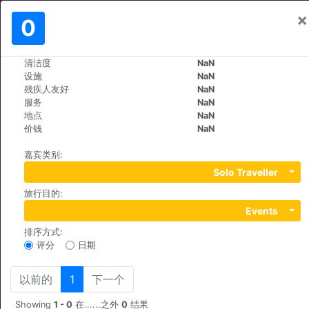
×
登入
0
ZH
€
清洁度
NaN
>
>
世界
Spain
Mallorca-Playa-de-Palma
设施
NaN
Iberostar Royal Cupido
残疾人友好
NaN
服务
NaN
+34 971222293
地点
NaN
Calle Marbella, 32 , 07610
价钱
NaN
嘉宾类别
:
Solo Traveller
旅行目的
:
Events
排序方式
:
评分
日期
以前的
1
下一个
Showing
1 - 0
在......之外
0
结果