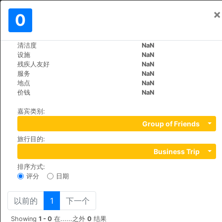
×
登入
0
ZH
€
清洁度
NaN
>
>
世界
Spain
Mallorca-Port-d'Andratx
设施
NaN
Mon Port Hotel & Spa
残疾人友好
NaN
服务
NaN
+34 971 238623
地点
NaN
c/Cala d'Egos, Finca La Noria, 07157
价钱
NaN
嘉宾类别
:
Group of Friends
旅行目的
:
Business Trip
排序方式
:
评分
日期
以前的
1
下一个
Showing
1 - 0
在......之外
0
结果