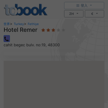
登入
ZH
€
>
>
世界
Turkey
Fethiye
Hotel Remer
cahit begec bulv. no:19, 48300