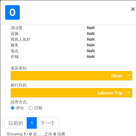
×
登入
0
ZH
€
清洁度
NaN
>
>
世界
Vietnam
Ho-Chi-Minh
设施
NaN
DDA Hotel District 1
残疾人友好
NaN
服务
NaN
+84 (0)2839208986
地点
NaN
183 De Tham St, Pham Ngu Lao Ward, District 1, 70000
价钱
NaN
嘉宾类别
:
Other
旅行目的
:
Leisure Trip
排序方式
:
评分
日期
以前的
1
下一个
Showing
1 - 0
在......之外
0
结果