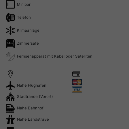
Minibar
Telefon
Klimaanlage
Zimmersafe
Fernsehapparat mit Kabel oder Satelliten
Nahe Flughafen
Stadtrände (Vorort)
Nahe Bahnhof
Nahe Landstraße