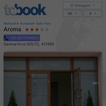
Einloggen
DE
€
>
>
Weltweit
Romania
Baile-Felix
Aroma
+40 (0)771646251
Sanmartin,nr.105/72, 417495