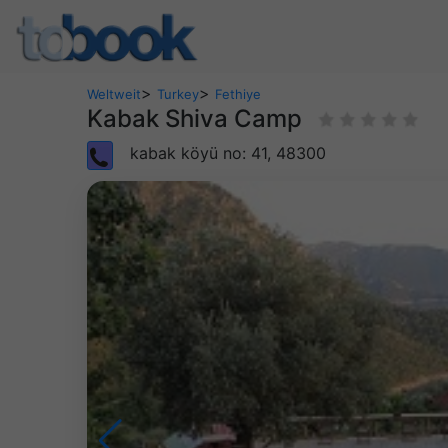
>
>
Weltweit
Turkey
Fethiye
Kabak Shiva Camp
kabak köyü no: 41, 48300