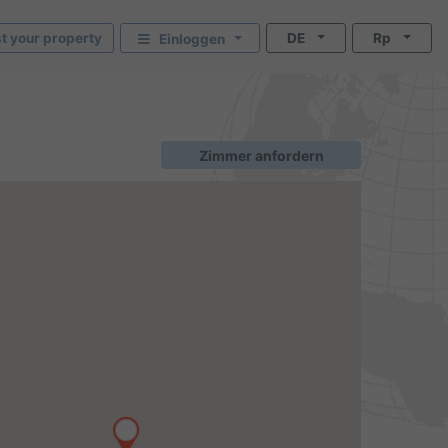
st your property
DE
Rp
Einloggen
Zimmer anfordern