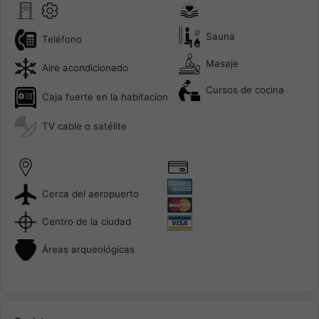
Sauna
Teléfono
Masaje
Aire acondicionado
Cursos de cocina
Caja fuerte en la habitacion
TV cable o satélite
Cerca del aeropuerto
Centro de la ciudad
Áreas arqueológicas