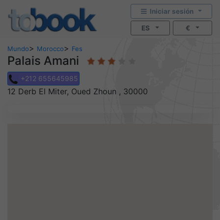
Iniciar sesión
ES
€
>
>
Mundo
Morocco
Fes
Palais Amani
+212 655645985
12 Derb El Miter, Oued Zhoun , 30000