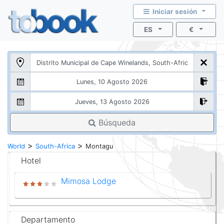
Iniciar sesión
ES
€
Búsqueda
>
>
World
South-Africa
Montagu
Hotel
Mimosa Lodge
Departamento