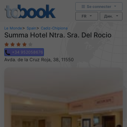
Se connecter
FR
Дин.
>
>
Le Monde
Spain
Cadiz-Chipiona
Summa Hotel Ntra. Sra. Del Rocio
+34 952058676
Avda. de la Cruz Roja, 38, 11550