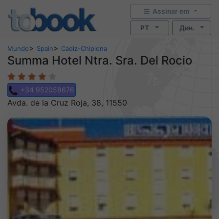
Assinar em
PT
Дин.
>
>
Mundo
Spain
Cadiz-Chipiona
Summa Hotel Ntra. Sra. Del Rocio
+34 952058676
Avda. de la Cruz Roja, 38, 11550