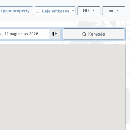
st your property
HU
лв
Bejelentkezés
Keresés