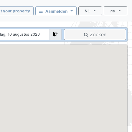
st your property
NL
лв
Aanmelden
Zoeken