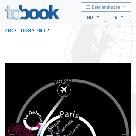
Bejelentkezés
HU
£
>
>
>
Világ
France
Paris