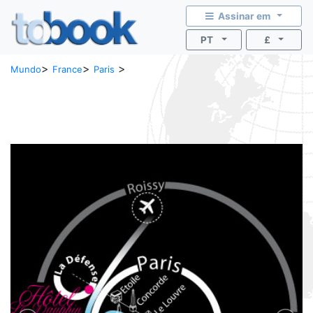
Assinar em
PT
£
>
>
>
Mundo
France
Paris