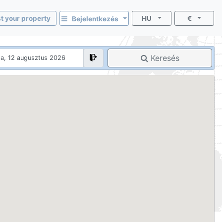
st your property
HU
€
Bejelentkezés
Keresés