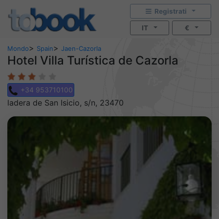
Registrati
IT
€
>
>
Mondo
Spain
Jaen-Cazorla
Hotel Villa Turística de Cazorla
+34 953710100
ladera de San Isicio, s/n, 23470