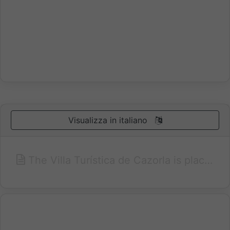
Visualizza in italiano
The Villa Turística de Cazorla is placed in the natural Park of Cazorla, Segura and Las Villas, the biggest in Europe, and very close to the yedra castle and the old quarter of the city of Cazorla. The villa turística de Cazorla is a hotel with a mountain flavour surrounded by beautiful views and gardens where you can enjoy the peace of a natural park. There are 32 villas where you can have the peace of a mountain setting without giving up the comforts of a large hotel