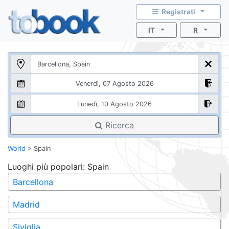
Registrati
IT
R
Ricerca
World
>
Spain
Luoghi più popolari
: Spain
Barcellona
Madrid
Siviglia