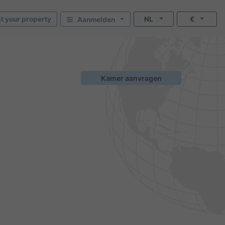
st your property
NL
€
Aanmelden
Kamer aanvragen