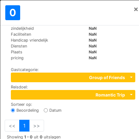
×
Aanmelden
0
NL
€
zindelijkheid
NaN
>
>
Wereld
Saudi-Arabia
Jeddah
Faciliteiten
NaN
Swiss Blue
Handicap vriendelijk
NaN
Diensten
NaN
+966 (0)541384986
Plaats
NaN
3971 Abdullah Kadhim, Al-Zahra'a,Zahra district,
pricing
NaN
jeddah 23425 7857, 21589
Gastcategorie
:
Group of Friends
Reisdoel
:
Romantic Trip
Sorteer op
:
Beoordeling
Datum
<<
1
>>
Showing
1 - 0
uit
0
uitslagen