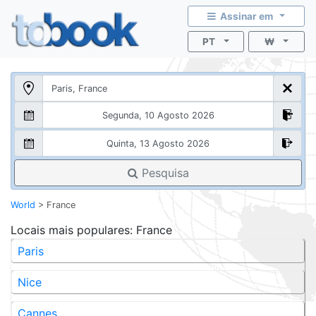
Assinar em
PT
₩
Pesquisa
World
>
France
Locais mais populares
: France
Paris
Nice
Cannes