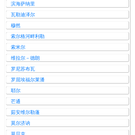
滨海萨纳里
瓦勒迪泽尔
穆然
索尔格河畔利勒
索米尔
维拉尔－德朗
罗尼苏布瓦
罗屈埃福尔莱潘
耶尔
芒通
茹安维尔勒蓬
莫尔济讷
莫贝克