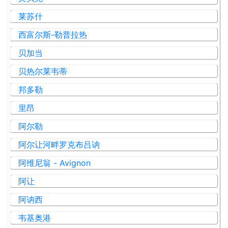
莱苏什
西富尔斯-勒普拉热
贝加当
贝热尔莱韦蒂
邦多勒
里昂
阿尔勒
阿尔让河畔罗克布吕讷
阿维尼翁 - Avignon
阿让
阿讷西
韦基奥港