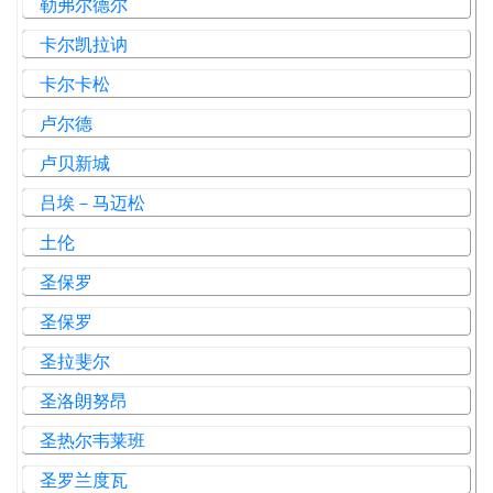
勒弗尔德尔
卡尔凯拉讷
卡尔卡松
卢尔德
卢贝新城
吕埃－马迈松
土伦
圣保罗
圣保罗
圣拉斐尔
圣洛朗努昂
圣热尔韦莱班
圣罗兰度瓦