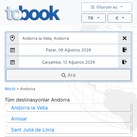
Oturum aç
TR
€
Ara
World
>
Andorra
Tüm destinasyonlar
Andorra
Andorra la Vella
Arinsal
Sant Julià de Lòria