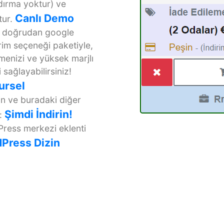
ndırma yoktur) ve
Canlı Demo
ur.
ve doğrudan google
irim seçeneği paketiyle,
çmenizi ve yüksek marjlı
sağlayabilirsiniz!
ursel
in ve buradaki diğer
Şimdi İndirin!
:
Press merkezi eklenti
Press Dizin