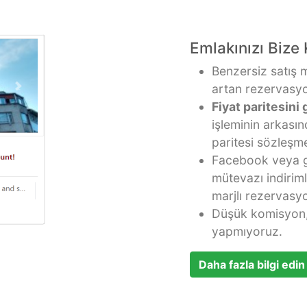
Emlakınızı Bize
Benzersiz satış m
artan rezervasyon
Fiyat paritesini 
işleminin arkasın
paritesi sözleşm
Facebook veya go
mütevazı indirim
marjlı rezervasyo
Düşük komisyon,
yapmıyoruz.
Daha fazla bilgi edin