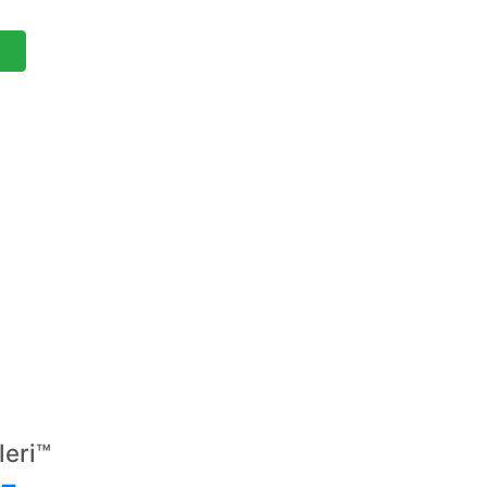
e
leri
™