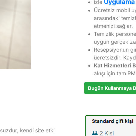
Uygulama
izle
Ücretsiz mobil u
arasındaki temizl
etmenizi sağlar.
Temizlik personel
uygun gerçek zama
Resepsiyonun gir
ücretsizdir. Kayd
Kat Hizmetleri 
akışı için tam PM
Bugün Kullanmaya B
zdur, kendi site etki