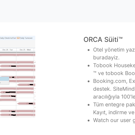
ORCA Süiti
™
Otel yönetim yaz
buradayiz.
Tobook Housekeep
™
ve tobook Book
Booking.com, Exp
destek. SiteMind
aracılığıyla 100'l
Tüm entegre pake
Kayıt, indirme v
Watch our user gu