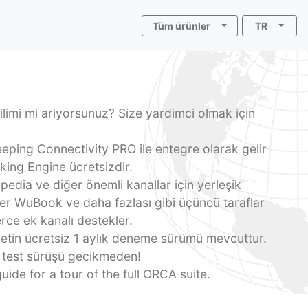
Tüm ürünler
TR
ilimi mi ariyorsunuz? Size yardimci olmak için
ing Connectivity PRO ile entegre olarak gelir
ing Engine ücretsizdir.
edia ve diğer önemli kanallar için yerleşik
er WuBook ve daha fazlası gibi üçüncü taraflar
erce ek kanalı destekler.
tin ücretsiz 1 aylık deneme sürümü mevcuttur.
e test sürüşü gecikmeden!
ide for a tour of the full ORCA suite.