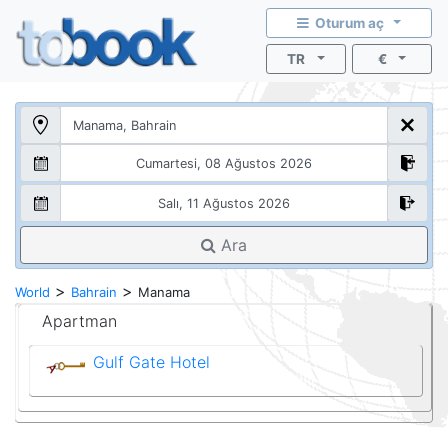
Oturum aç
TR
€
Ara
>
>
World
Bahrain
Manama
Apartman
Gulf Gate Hotel