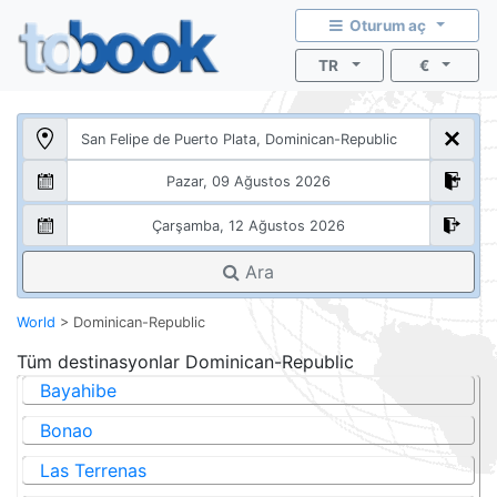
Oturum aç
TR
€
Ara
World
>
Dominican-Republic
Tüm destinasyonlar
Dominican-Republic
Bayahibe
Bonao
Las Terrenas