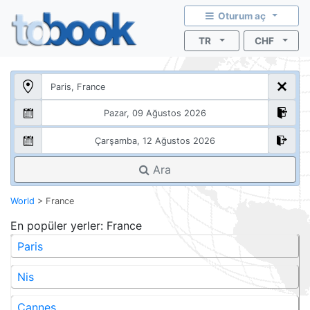
Oturum aç
TR
CHF
Ara
World
>
France
En popüler yerler
: France
Paris
Nis
Cannes