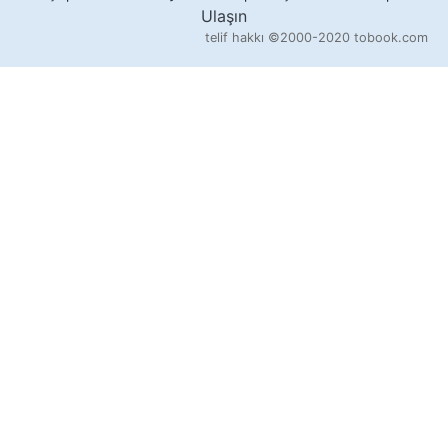
Ulaşın
telif hakkı
©2000-2020 tobook.com