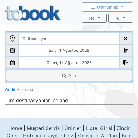
Oturum aç
TR
€
Ara
World
>
Iceland
Tüm destinasyonlar
Iceland
Home
|
Müşteri Servis
|
Ürünler
|
Hotel Girişi
|
Zincir
Girişi
|
Hotelinizi kayıt ediniz
|
Geliştirici API'ları
|
Bize