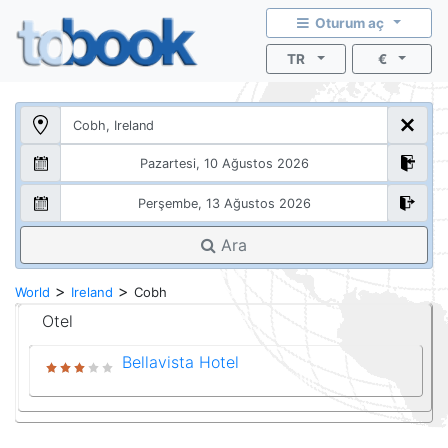
Oturum aç
TR
€
Ara
>
>
World
Ireland
Cobh
Otel
Bellavista Hotel