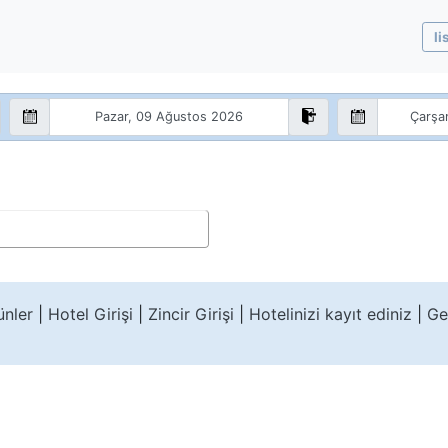
li
ünler
|
Hotel Girişi
|
Zincir Girişi
|
Hotelinizi kayıt ediniz
|
Gel