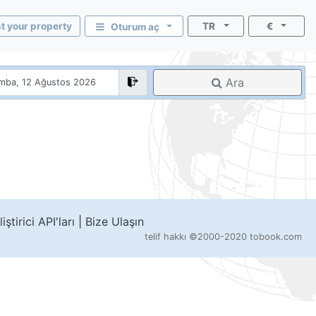
st your property
TR
€
Oturum aç
Ara
iştirici API'ları
|
Bize Ulaşın
telif hakkı
©2000-2020 tobook.com