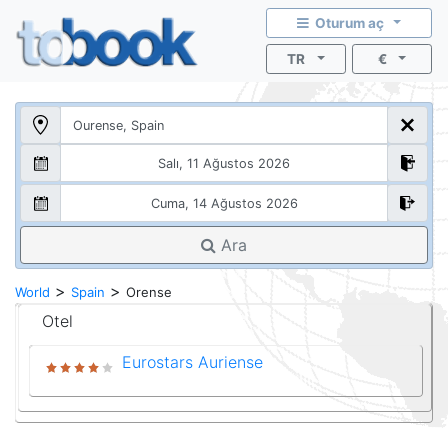
Oturum aç
TR
€
Ara
>
>
World
Spain
Orense
Otel
Eurostars Auriense