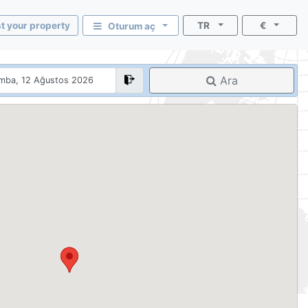
st your property
TR
€
Oturum aç
Ara