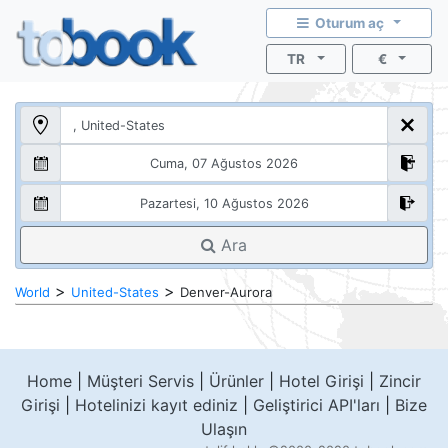
Oturum aç
TR
€
Ara
>
>
World
United-States
Denver-Aurora
Home
|
Müşteri Servis
|
Ürünler
|
Hotel Girişi
|
Zincir
Girişi
|
Hotelinizi kayıt ediniz
|
Geliştirici API'ları
|
Bize
Ulaşın