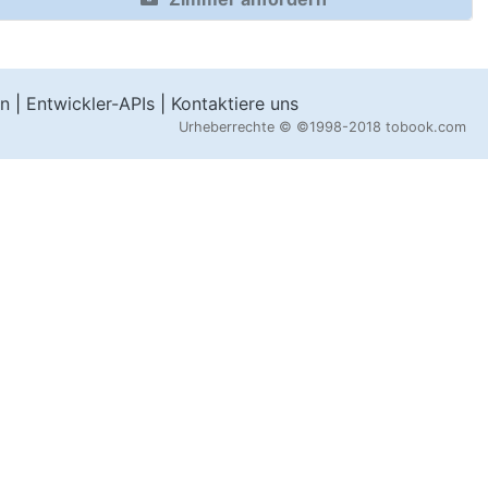
en
|
Entwickler-APIs
|
Kontaktiere uns
Urheberrechte ©
©1998-2018 tobook.com