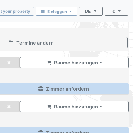
st your property
DE
€
Einloggen
Termine ändern
Räume hinzufügen
Zimmer anfordern
Räume hinzufügen
Zimmer anfordern